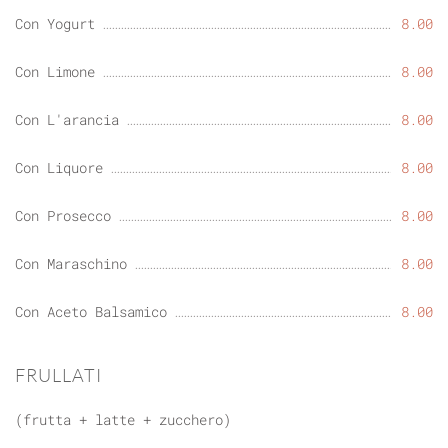
Con Yogurt
8.00
Con Limone
8.00
Con L'arancia
8.00
Con Liquore
8.00
Con Prosecco
8.00
Con Maraschino
8.00
Con Aceto Balsamico
8.00
FRULLATI
(frutta + latte + zucchero)