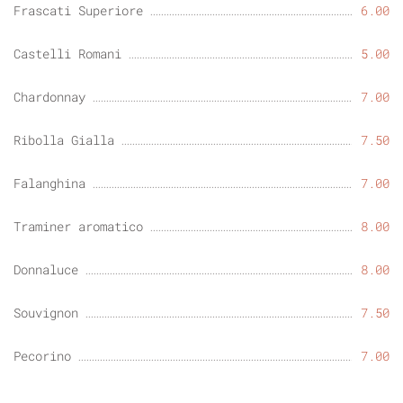
Frascati Superiore
6.00
Castelli Romani
5.00
Chardonnay
7.00
Ribolla Gialla
7.50
Falanghina
7.00
Traminer aromatico
8.00
Donnaluce
8.00
Souvignon
7.50
Pecorino
7.00