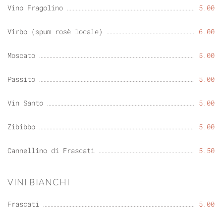
Vino Fragolino
5.00
Virbo (spum rosè locale)
6.00
Moscato
5.00
Passito
5.00
Vin Santo
5.00
Zibibbo
5.00
Cannellino di Frascati
5.50
VINI BIANCHI
Frascati
5.00